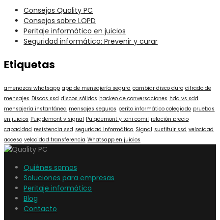
Consejos Quality PC
Consejos sobre LOPD
Peritaje informático en juicios
Seguridad informática: Prevenir y curar
Etiquetas
amenazas whatsapp
app de mensajería segura
cambiar disco duro
cifrado de
mensajes
Discos ssd
discos sólidos
hackeo de conversaciones
hdd vs sdd
mensajería instantánea
mensajes seguros
perito informático colegiado
pruebas
en juicios
Puigdemont y signal
Puigdemont y toni comil
relación precio
capacidad
resistencia ssd
seguridad informática
Signal
sustituir ssd
velocidad
acceso
velocidad transferencia
Whatsapp en juicios
Quiénes somos
Soluciones para empresas
Peritaje informático
Blog
Contacto